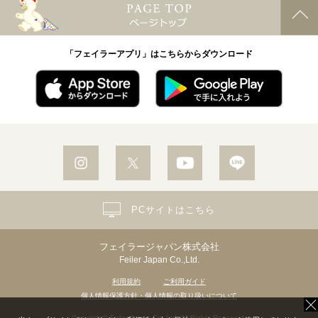
「フェイラーアプリ」はこちらからダウンロード
PCサイトはこちら
フェイラージャパン株式会社
Feiler Japan Co.,Ltd.
利用規約
ご利用ガイド
個人情報保護方針・個人情報の取り扱いについて
Copyright© Feiler Japan Co.,Ltd. All Rights Reserved.