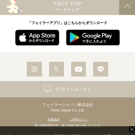
「フェイラーアプリ」はこちらからダウンロード
PCサイトはこちら
フェイラージャパン株式会社
Feiler Japan Co.,Ltd.
利用規約
ご利用ガイド
個人情報保護方針・個人情報の取り扱いについて
Copyright© Feiler Japan Co.,Ltd. All Rights Reserved.