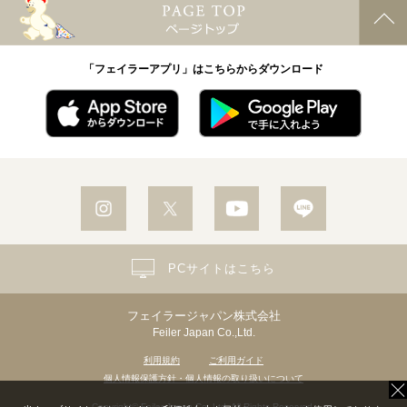
「フェイラーアプリ」はこちらからダウンロード
PCサイトはこちら
フェイラージャパン株式会社
Feiler Japan Co.,Ltd.
利用規約
ご利用ガイド
個人情報保護方針・個人情報の取り扱いについて
Copyright© Feiler Japan Co.,Ltd. All Rights Reserved.