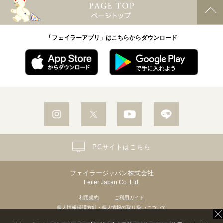
「フェイラーアプリ」はこちらからダウンロード
PCサイトはこちら
フェイラージャパン株式会社
Feiler Japan Co.,Ltd.
利用規約
ご利用ガイド
個人情報保護方針・個人情報の取り扱いについて
Copyright© Feiler Japan Co.,Ltd. All Rights Reserved.