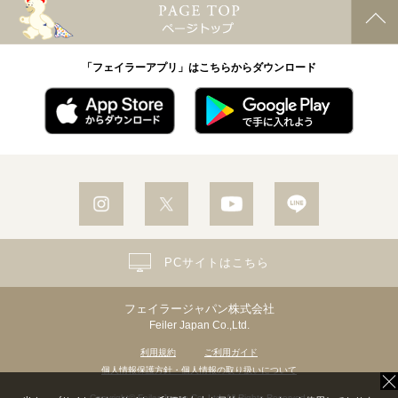
「フェイラーアプリ」はこちらからダウンロード
PCサイトはこちら
フェイラージャパン株式会社
Feiler Japan Co.,Ltd.
利用規約
ご利用ガイド
個人情報保護方針・個人情報の取り扱いについて
Copyright© Feiler Japan Co.,Ltd. All Rights Reserved.