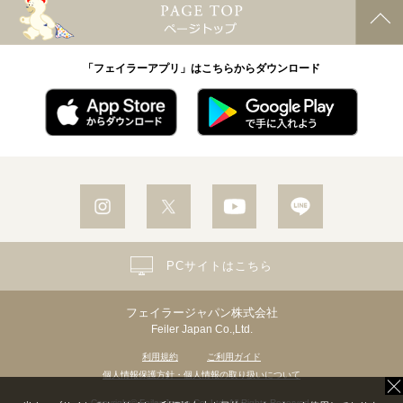
「フェイラーアプリ」はこちらからダウンロード
PCサイトはこちら
フェイラージャパン株式会社
Feiler Japan Co.,Ltd.
利用規約
ご利用ガイド
個人情報保護方針・個人情報の取り扱いについて
Copyright© Feiler Japan Co.,Ltd. All Rights Reserved.