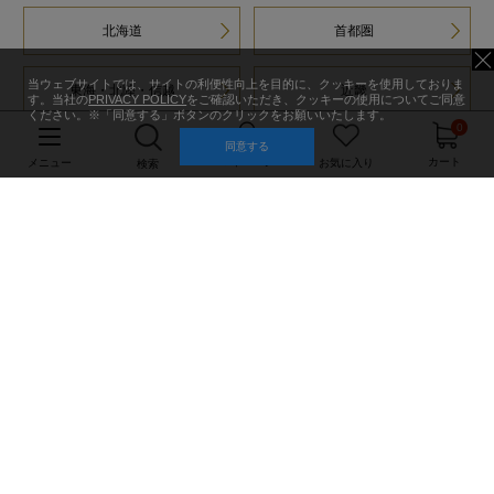
北海道
首都圏
当ウェブサイトでは、サイトの利便性向上を目的に、クッキーを使用しておりま
東海・北陸・信越
近畿
す。当社の
PRIVACY POLICY
をご確認いただき、クッキーの使用についてご同意
ください。※「同意する」ボタンのクリックをお願いいたします。
0
同意する
中国・四国・九州
Factory Outlet
マイページ
カート
メニュー
お気に入り
検索