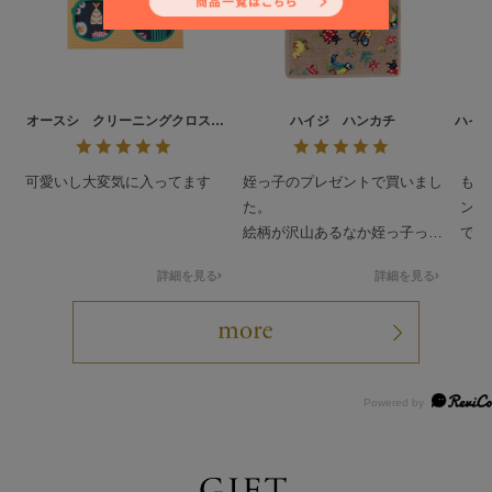
オースシ クリーニングクロス
ハイジ ハンカチ
ハイ
L/CCOHS-193021
可愛いし大変気に入ってます
姪っ子のプレゼントで買いまし
もと
た。
ンテ
絵柄が沢山あるなか姪っ子っぽ
でし
いのを買わせて貰ってドンピシ
人っ
詳細を見る
詳細を見る
ャだったみたいで喜んで貰いま
可愛
した。
ティ
要最
して