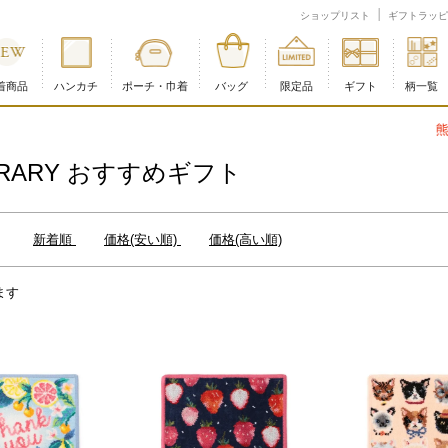
ョップ
ショップリスト
ギフトラッピ
着商品
ハンカチ
ポーチ・巾着
バッグ
限定品
ギフト
柄一覧
熊本県熊本地方を震源とする地震の影響について
ERARY おすすめギフト
：
新着順
価格(安い順)
価格(高い順)
ます