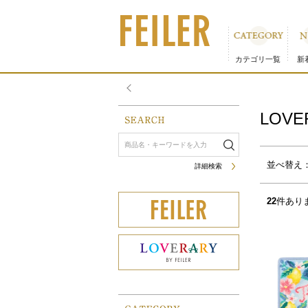
LOVERARY おすすめギフト｜フェイラー公式オンラインシ
カテゴリ一覧
新
LOV
サムネイル(4列)
サムネイル(5列)
一覧
並べ替え
詳細検索
22
件あり