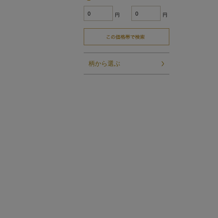
円
円
柄から選ぶ