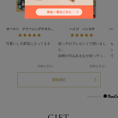
オースシ クリーニングクロス
ハイジ ハンカチ
ハイ
L/CCOHS-193021
可愛いし大変気に入ってます
姪っ子のプレゼントで買いまし
もと
た。
ンテ
絵柄が沢山あるなか姪っ子っぽ
でし
いのを買わせて貰ってドンピシ
人っ
詳細を見る
詳細を見る
ャだったみたいで喜んで貰いま
可愛
した。
ティ
要最
して