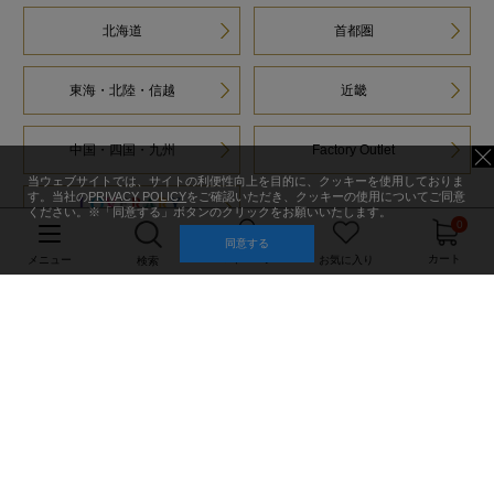
北海道
首都圏
東海・北陸・信越
近畿
中国・四国・九州
Factory Outlet
当ウェブサイトでは、サイトの利便性向上を目的に、クッキーを使用しておりま
す。当社の
PRIVACY POLICY
をご確認いただき、クッキーの使用についてご同意
ください。※「同意する」ボタンのクリックをお願いいたします。
0
同意する
マイページ
カート
メニュー
お気に入り
検索