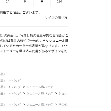
14
6
6
114
前後する場合がございます。
サイズの測り方
届けの商品は、写真と柄の位置が異なる場合がご
の商品は独自の技術で一枚の大きなシュニール織
しているため一点一点表情が異なります。 ひと
ストーリーを織り込んだ趣があるデザインをお
商品）
>
商品）
バッグ
>
>
商品）
バッグ
シュニール織バッグ
>
>
>
商品）
バッグ
シュニール織バッグ
ショル
>
>
>
商品）
バッグ
シュニール織バッグ
その他