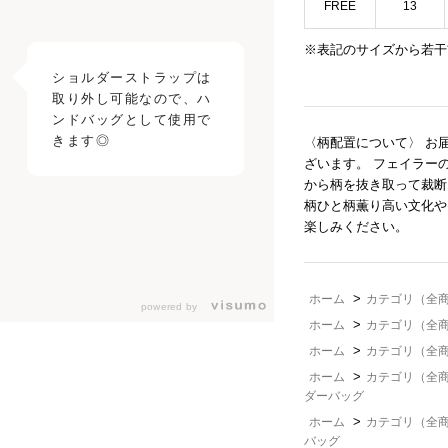
FREE
13
※表記のサイズから若干
ショルダーストラップは
取り外し可能なので、ハ
ンドバッグとして使用で
〈柄配置について〉 お
ざいます。 フェイラー
から柄を抜き取って裁断
柄ひと柄薫り高い文化や
楽しみください。
>
ホーム
カテゴリ（全
powered by
>
ホーム
カテゴリ（全
>
ホーム
カテゴリ（全
>
ホーム
カテゴリ（全
ダーバッグ
>
ホーム
カテゴリ（全
バッグ