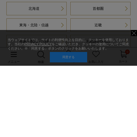
北海道
首都圏
東海・北陸・信越
近畿
当ウェブサイトでは、サイトの利便性向上を目的に、クッキーを使用しておりま
中国・四国・九州
Factory Outlet
す。当社の
PRIVACY POLICY
をご確認いただき、クッキーの使用についてご同意
ください。※「同意する」ボタンのクリックをお願いいたします。
0
同意する
マイページ
カート
メニュー
お気に入り
検索