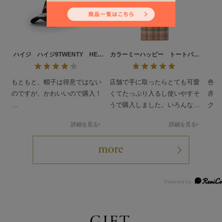
ハイジ ハイジ9TWENTY HE-
カラーミーハッピー トートバッ
サ
261185（取扱店舗限定）
グ L/CLH-260802
もともと、帽子は得意ではない
店舗で手に取ったらとても可愛
色柄
のですが、かわいいので購入！
くてたっぷり入るし使いやすそ
赤と
うで購入しました。いろんな色
クが
届いて試着してみたら、やっぱ
が入っているのでお洋服に合わ
かっ
詳細を見る
詳細を見る
り視界が悪くなるのが気になる
せやすそうで使うのが楽しみで
なぁ
す。
可愛いから使いたいけど