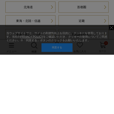
北海道
首都圏
東海・北陸・信越
近畿
当ウェブサイトでは、サイトの利便性向上を目的に、クッキーを使用しておりま
中国・四国・九州
Factory Outlet
す。当社の
PRIVACY POLICY
をご確認いただき、クッキーの使用についてご同意
ください。※「同意する」ボタンのクリックをお願いいたします。
0
同意する
マイページ
カート
メニュー
お気に入り
検索