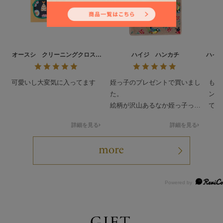
オースシ クリーニングクロス
ハイジ ハンカチ
ハイ
L/CCOHS-193021
可愛いし大変気に入ってます
姪っ子のプレゼントで買いまし
もと
た。
ンテ
絵柄が沢山あるなか姪っ子っぽ
でし
いのを買わせて貰ってドンピシ
人っ
詳細を見る
詳細を見る
ャだったみたいで喜んで貰いま
可愛
した。
ティ
要最
して