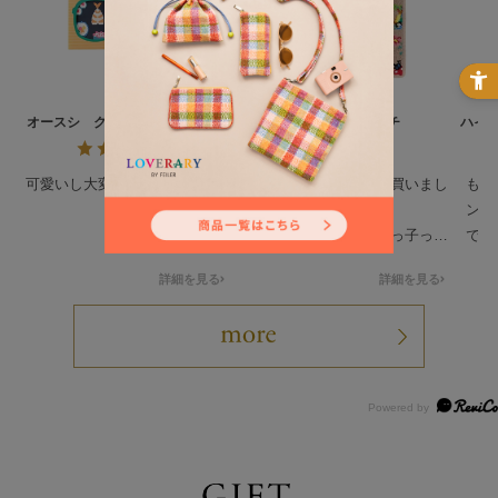
オースシ クリーニングクロス
ハイジ ハンカチ
ハイ
L/CCOHS-193021
可愛いし大変気に入ってます
姪っ子のプレゼントで買いまし
もと
た。
ンテ
絵柄が沢山あるなか姪っ子っぽ
でし
いのを買わせて貰ってドンピシ
人っ
詳細を見る
詳細を見る
ャだったみたいで喜んで貰いま
可愛
した。
ティ
要最
して