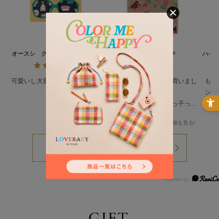
オースシ クリーニングクロス
ハイジ ハンカチ
ハイ
L/CCOHS-193021
可愛いし大変気に入ってます
姪っ子のプレゼントで買いまし
もと
た。
ンテ
絵柄が沢山あるなか姪っ子っぽ
でし
いのを買わせて貰ってドンピシ
人っ
詳細を見る
詳細を見る
ャだったみたいで喜んで貰いま
可愛
した。
ティ
要最
して