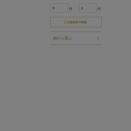
円
円
柄から選ぶ