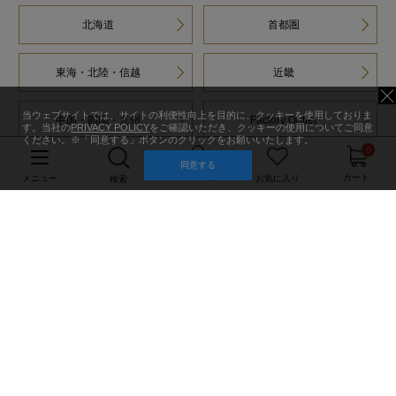
北海道
首都圏
東海・北陸・信越
近畿
当ウェブサイトでは、サイトの利便性向上を目的に、クッキーを使用しておりま
中国・四国・九州
Factory Outlet
す。当社の
PRIVACY POLICY
をご確認いただき、クッキーの使用についてご同意
ください。※「同意する」ボタンのクリックをお願いいたします。
0
同意する
マイページ
カート
メニュー
お気に入り
検索