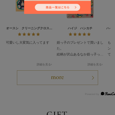
オースシ クリーニングクロス
ハイジ ハンカチ
ハイ
L/CCOHS-193021
可愛いし大変気に入ってます
姪っ子のプレゼントで買いまし
もと
た。
ンテ
絵柄が沢山あるなか姪っ子っぽ
でし
いのを買わせて貰ってドンピシ
人っ
詳細を見る
詳細を見る
ャだったみたいで喜んで貰いま
可愛
した。
ティ
要最
して