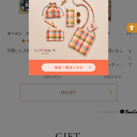
オースシ クリーニングクロス
ハイジ ハンカチ
ハイ
L/CCOHS-193021
可愛いし大変気に入ってます
姪っ子のプレゼントで買いまし
もと
た。
ンテ
絵柄が沢山あるなか姪っ子っぽ
でし
いのを買わせて貰ってドンピシ
人っ
詳細を見る
詳細を見る
ャだったみたいで喜んで貰いま
可愛
した。
ティ
要最
して