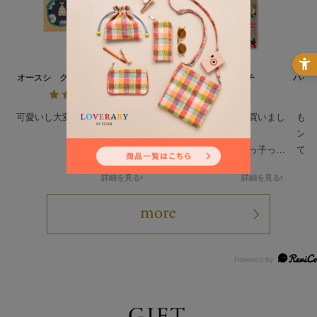
オースシ クリーニングクロス
ハイジ ハンカチ
ハイ
L/CCOHS-193021
可愛いし大変気に入ってます
姪っ子のプレゼントで買いまし
もと
た。
ンテ
絵柄が沢山あるなか姪っ子っぽ
でし
いのを買わせて貰ってドンピシ
人っ
詳細を見る
詳細を見る
ャだったみたいで喜んで貰いま
可愛
した。
ティ
要最
して