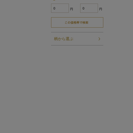
円
円
柄から選ぶ