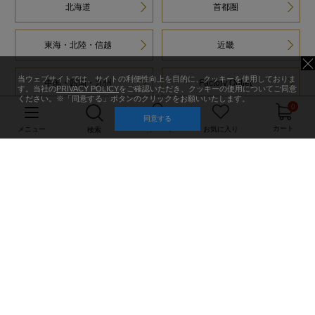
北海道
首都圏
東海・北陸・信越
近畿
当ウェブサイトでは、サイトの利便性向上を目的に、クッキーを使用しておりま
中国・四国・九州
Factory Outlet
す。当社の
PRIVACY POLICY
をご確認いただき、クッキーの使用についてご同意
ください。※「同意する」ボタンのクリックをお願いいたします。
0
同意する
マイページ
カート
メニュー
お気に入り
検索