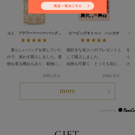
ユニ フラワーペーパーバッグ
ピーピングキトゥン ハンカチ
モ
UNI-260548
夏らしいバッグを探していた
猫好きな友人へのプレゼントと
モフ
ので、迷わず購入しました。着
して購入しました。
う購
物を着る機会もあり、着物にも
絵柄も可愛く、とっても気に入
けな
洋服にも合います。大満足で
ってもらえて自分用にも買おう
愛い
詳細を見る
詳細を見る
す。
か検討中です。