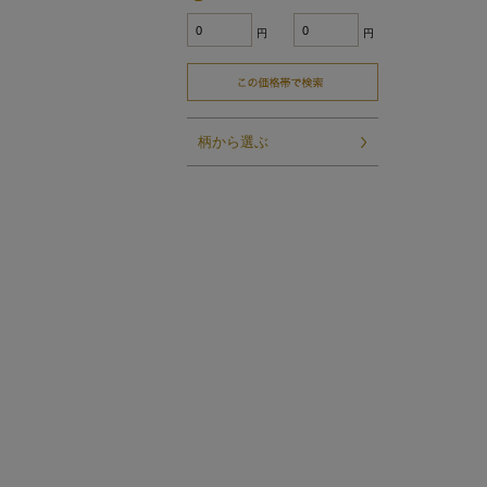
円
円
柄から選ぶ