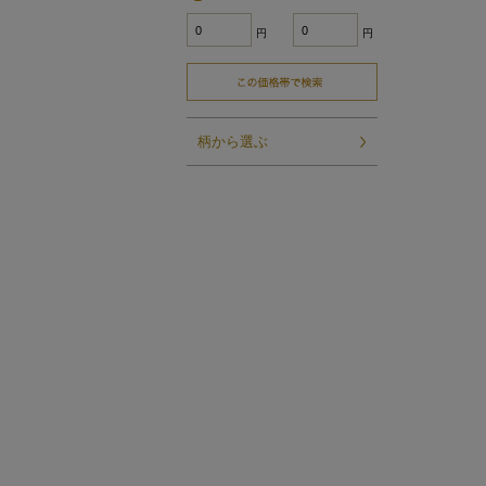
円
円
柄から選ぶ