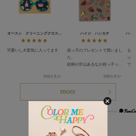
オースシ クリーニングクロス
ハイジ ハンカチ
ハイ
L/CCOHS-193021
可愛いし大変気に入ってます
姪っ子のプレゼントで買いまし
もと
た。
ンテ
絵柄が沢山あるなか姪っ子っぽ
でし
いのを買わせて貰ってドンピシ
人っ
詳細を見る
詳細を見る
ャだったみたいで喜んで貰いま
可愛
した。
ティ
要最
して