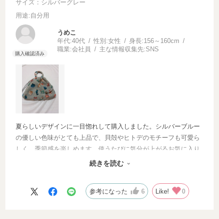
サイズ：シルバーグレー
用途
:自分用
うめこ
年代:
40代
性別:
女性
身長:
156～160cm
職業:
会社員
主な情報収集先:
SNS
夏らしいデザインに一目惚れして購入しました。シルバーブルー
の優しい色味がとても上品で、貝殻やヒトデのモチーフも可愛ら
しく、季節感を楽しめます。使うたびに気分が上がるお気に入り
のアイテムになりました。見た目だけでなく、手つきで使いやす
続きを読む
いところも気に入っています
参考になった
6
Like!
0