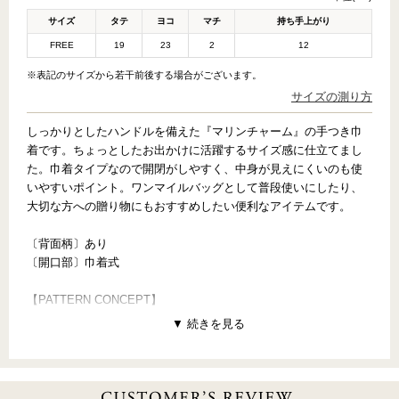
サイズ
タテ
ヨコ
マチ
持ち手上がり
FREE
19
23
2
12
※表記のサイズから若干前後する場合がございます。
サイズの測り方
しっかりとしたハンドルを備えた『マリンチャーム』の手つき巾
着です。ちょっとしたお出かけに活躍するサイズ感に仕立てまし
た。巾着タイプなので開閉がしやすく、中身が見えにくいのも使
いやすいポイント。ワンマイルバッグとして普段使いにしたり、
大切な方への贈り物にもおすすめしたい便利なアイテムです。
〔背面柄〕あり
〔開口部〕巾着式
【PATTERN CONCEPT】
MARINE CHARM（マリンチャーム）
～海の思い出～
燦々と降り注ぐ太陽の下、キラキラ輝く熱い砂浜で、夢中になっ
て探した貝殻たち。きれいなサンゴを見つけて宝石みたいと自慢
していた夏の日。懐かしい思い出をアクセサリーにして、いつま