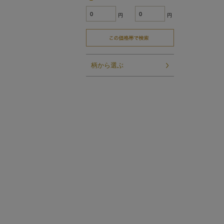
円
円
柄から選ぶ