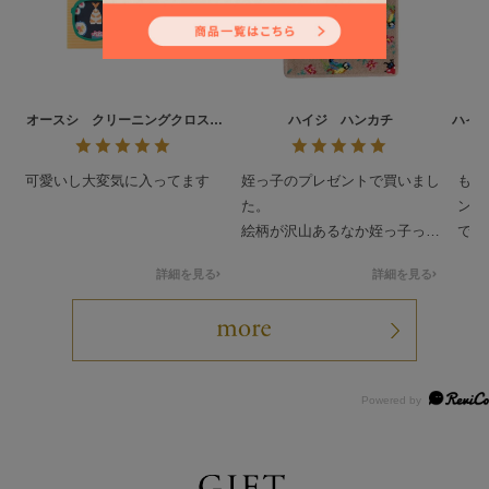
オースシ クリーニングクロス
ハイジ ハンカチ
ハイ
L/CCOHS-193021
可愛いし大変気に入ってます
姪っ子のプレゼントで買いまし
もと
た。
ンテ
絵柄が沢山あるなか姪っ子っぽ
でし
いのを買わせて貰ってドンピシ
人っ
詳細を見る
詳細を見る
ャだったみたいで喜んで貰いま
可愛
した。
ティ
要最
して