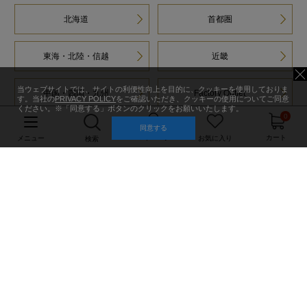
北海道
首都圏
東海・北陸・信越
近畿
当ウェブサイトでは、サイトの利便性向上を目的に、クッキーを使用しておりま
中国・四国・九州
Factory Outlet
す。当社の
PRIVACY POLICY
をご確認いただき、クッキーの使用についてご同意
ください。※「同意する」ボタンのクリックをお願いいたします。
0
同意する
マイページ
カート
メニュー
お気に入り
検索