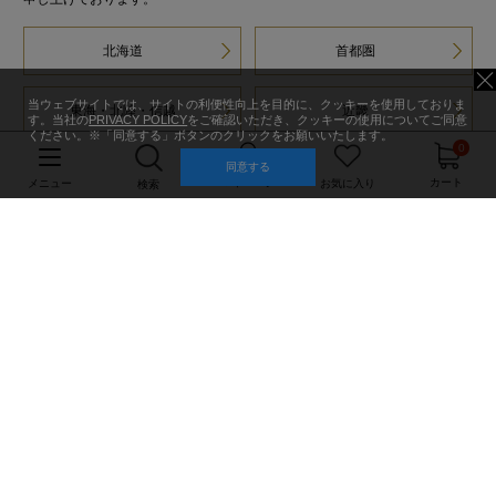
北海道
首都圏
当ウェブサイトでは、サイトの利便性向上を目的に、クッキーを使用しておりま
東海・北陸・信越
近畿
す。当社の
PRIVACY POLICY
をご確認いただき、クッキーの使用についてご同意
ください。※「同意する」ボタンのクリックをお願いいたします。
0
同意する
中国・四国・九州
Factory Outlet
マイページ
カート
メニュー
お気に入り
検索