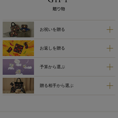
らしさが私には響きまして、お
迎えいたしました。
苺のカラーと同色の縁取りは、
更に苺の可愛らしさを引き立て
ますね。
お祝いを贈る
ネイビーは、巾着とティッシュ
ポーチを購入しておりますの
お返しを贈る
で、一緒に使う時が楽しみで
す。
予算から選ぶ
贈る相手から選ぶ