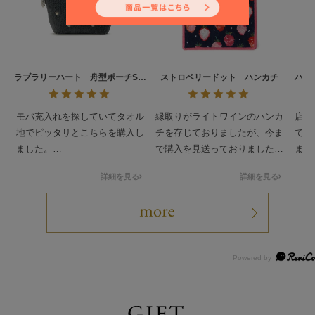
ラブラリーハート 舟型ポーチS
ストロベリードット ハンカチ
ハイ
L/LRH-257146
モバ充入れを探していてタオル
縁取りがライトワインのハンカ
店舗
地でピッタリとこちらを購入し
チを存じておりましたが、今ま
て使
ました。
で購入を見送っておりました。
まし
ちょうどドアップテディの発売
ぎず
詳細を見る
詳細を見る
日もあったので先に買い物カゴ
縁取りがネイビーのハンカチ
ラー
に入れておいて一緒にゲットで
は、昨年7月に購入いたしまし
たい
きました。
た私の初ラブラリーでした。当
サイズとちょうどよく可愛いで
時は、アイボリーとどちらにし
す。
ようか随分と悩んだものです
(汗)
最近、店舗で手に取って見まし
て、ネイビーとはまた違う可愛