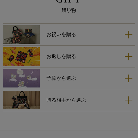
ち手
あり
お祝いを贈る
お返しを贈る
予算から選ぶ
贈る相手から選ぶ