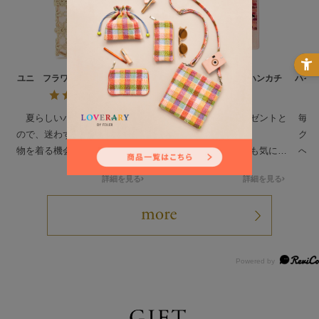
ユニ フラワーペーパーバッグ
ピーピングキトゥン ハンカチ
ハイ
UNI-260548
ィー
夏らしいバッグを探していた
猫好きな友人へのプレゼントと
毎月
ので、迷わず購入しました。着
して購入しました。
グバ
物を着る機会もあり、着物にも
絵柄も可愛く、とっても気に入
へ 
洋服にも合います。大満足で
ってもらえて自分用にも買おう
すが
詳細を見る
詳細を見る
す。
か検討中です。
カチ
ど 
皆ん
示し
と言
たの
で！
今後
って