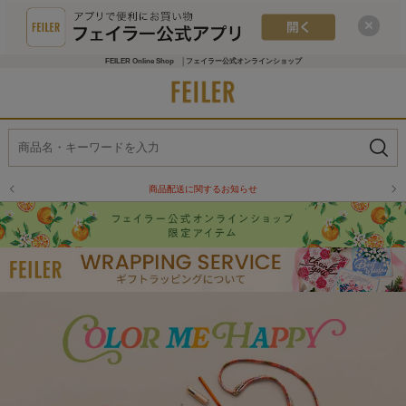
FEILER Online Shop │フェイラー公式オンラインショップ
商品配送に関するお知らせ
物流