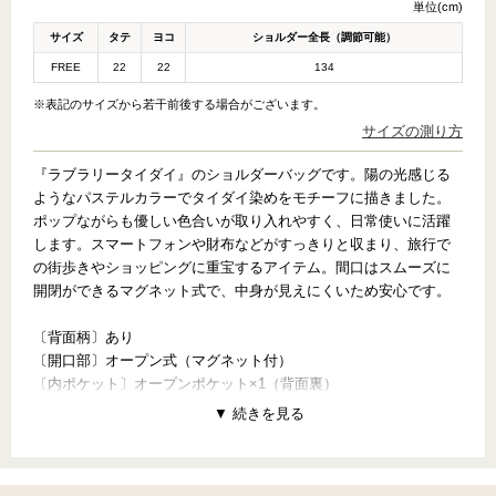
単位(cm)
サイズ
タテ
ヨコ
ショルダー全長（調節可能）
FREE
22
22
134
※表記のサイズから若干前後する場合がございます。
サイズの測り方
『ラブラリータイダイ』のショルダーバッグです。陽の光感じる
ようなパステルカラーでタイダイ染めをモチーフに描きました。
ポップながらも優しい色合いが取り入れやすく、日常使いに活躍
します。スマートフォンや財布などがすっきりと収まり、旅行で
の街歩きやショッピングに重宝するアイテム。間口はスムーズに
開閉ができるマグネット式で、中身が見えにくいため安心です。
〔背面柄〕あり
〔開口部〕オープン式（マグネット付）
〔内ポケット〕オープンポケット×1（背面裏）
【PATTERN CONCEPT】
LOVERARY TIEDYE（ラブラリータイダイ）
～Colorful life～