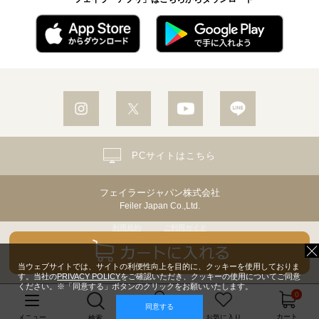
PCサイトはこちら
フェイラージャパン株式会社
Feiler Japan Co.,Ltd.
利用規約
ご利用ガイド
個人情報保護方針・個人情報の取り扱いについて
Copyright© Feiler Japan Co.,Ltd. All Rights Reserved.
当ウェブサイトでは、サイトの利便性向上を目的に、クッキーを使用しておりま
す。当社の
PRIVACY POLICY
をご確認いただき、クッキーの使用についてご同意
ください。※「同意する」ボタンのクリックをお願いいたします。
0
同意する
マイページ
カート
メニュー
お気に入り
検索