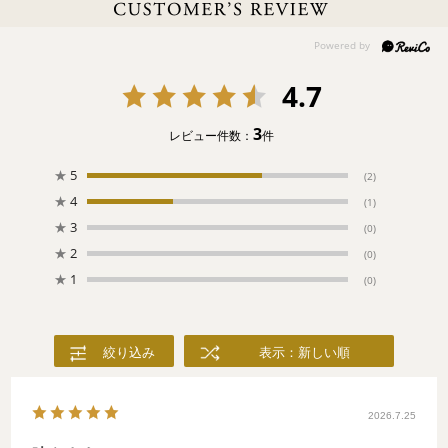
空から降り注ぐ陽の光に包まれて。ポップなカラーが広がって。
Happyな気持ちが色づいていくと、いつのまにか元気いっぱい！
今日も1日楽しく過ごせますように。
4.7
3
レビュー件数：
件
★
5
(2)
★
4
(1)
★
3
(0)
★
2
(0)
★
1
(0)
絞り込み
表示：新しい順
2026.7.25