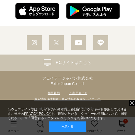
PCサイトはこちら
フェイラージャパン株式会社
Feiler Japan Co.,Ltd.
利用規約
ご利用ガイド
個人情報保護方針・個人情報の取り扱いについて
Copyright© Feiler Japan Co.,Ltd. All Rights Reserved.
当ウェブサイトでは、サイトの利便性向上を目的に、クッキーを使用しておりま
す。当社の
PRIVACY POLICY
をご確認いただき、クッキーの使用についてご同意
ください。※「同意する」ボタンのクリックをお願いいたします。
0
同意する
マイページ
カート
メニュー
お気に入り
検索