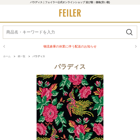
パラディス｜フェイラー公式オンラインショップ 並び順：価格(安い順)
物流倉庫の休業に伴う配送のお知らせ
ホーム
>
柄一覧
>
パラディス
パラディス