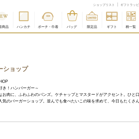
：価格(高い順)
ショップリスト
ギフトラッピ
着商品
ハンカチ
ポーチ・巾着
バッグ
限定品
ギフト
柄一覧
商品配送に関するお知らせ
ーショップ
HOP
好き！ハンバーガー～
なお肉に、ふわふわのバンズ。ケチャップとマスタードがアクセント。ひと
人気のバーガーショップ。並んでも食べたいこの味を求めて、今日もたくさ