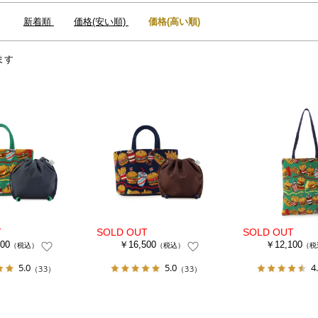
：
新着順
価格(安い順)
価格(高い順)
ます
00
￥16,500
￥12,100
（税込）
（税込）
（税
5.0
5.0
4
（33）
（33）