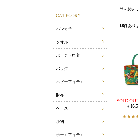
サムネイル(4列)
サムネイル(5列)
並べ替え
18
件あり
ハンカチ
タオル
ポーチ・巾着
バッグ
ベビーアイテム
財布
￥16,5
ケース
小物
ホームアイテム