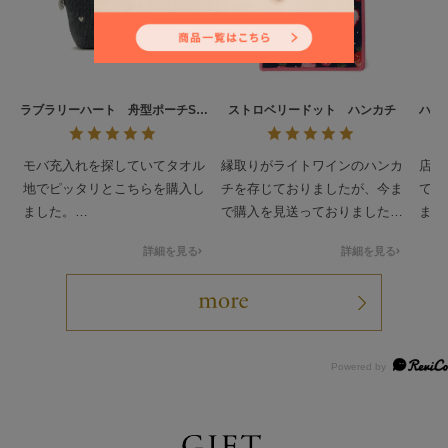
ラブラリーハート 舟型ポーチS
ストロベリードット ハンカチ
ハイ
L/LRH-257146
モバ充入れを探していてタオル
縁取りがライトワインのハンカ
店舗
地でピッタリとこちらを購入し
チを存じておりましたが、今ま
て使
ました。
で購入を見送っておりました。
まし
ちょうどドアップテディの発売
ぎず
詳細を見る
詳細を見る
日もあったので先に買い物カゴ
縁取りがネイビーのハンカチ
ラー
に入れておいて一緒にゲットで
は、昨年7月に購入いたしまし
たい
きました。
た私の初ラブラリーでした。当
サイズとちょうどよく可愛いで
時は、アイボリーとどちらにし
す。
ようか随分と悩んだものです
(汗)
最近、店舗で手に取って見まし
て、ネイビーとはまた違う可愛