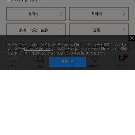
北海道
首都圏
東海・北陸・信越
近畿
当ウェブサイトでは、サイトの利便性向上を目的に、クッキーを使用しておりま
中国・四国・九州
Factory Outlet
す。当社の
PRIVACY POLICY
をご確認いただき、クッキーの使用についてご同意
ください。※「同意する」ボタンのクリックをお願いいたします。
0
同意する
マイページ
カート
メニュー
お気に入り
検索