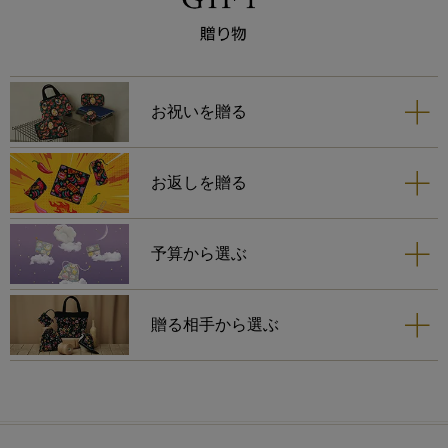
らしさが私には響きまして、お
迎えいたしました。
苺のカラーと同色の縁取りは、
更に苺の可愛らしさを引き立て
ますね。
お祝いを贈る
ネイビーは、巾着とティッシュ
ポーチを購入しておりますの
お返しを贈る
で、一緒に使う時が楽しみで
す。
予算から選ぶ
贈る相手から選ぶ