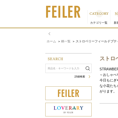
ストロベリーフィールドプティ｜フェイラー公式オンラインショ
カテゴリ一覧
新
ホーム
柄一覧
ストロベリーフィールドプテ
>
>
ストロ
STRAWBER
～おしゃべ
詳細検索
今日もにぎ
な小花たち
がります。