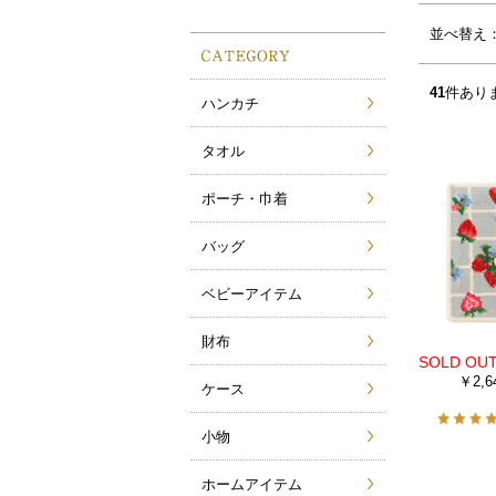
サムネイル(4列)
サムネイル(5列)
並べ替え
41
件あり
ハンカチ
タオル
ポーチ・巾着
バッグ
ベビーアイテム
財布
￥2,6
ケース
小物
ホームアイテム