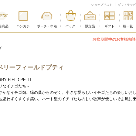
ップ 並び順：価格(安い順)
ショップリスト
ギフトラッピ
着商品
ハンカチ
ポーチ・巾着
バッグ
限定品
ギフト
柄一覧
お盆期間中のお客様相談室対応について
ィ
ベリーフィールドプティ
RY FIELD PETIT
りなイチゴたち～
やかなイチゴ畑。緑の葉からのぞく、小さな愛らしいイチゴたちの楽しいお
も思わずくすくす笑い。ハート型のイチゴたちの甘い歌声が優しいそよ風に