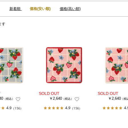
：
新着順
価格(安い順)
価格(高い順)
ます
40
￥2,640
￥2,640
（税込）
（税込）
（税
4.9
4.9
4.
（156）
（156）