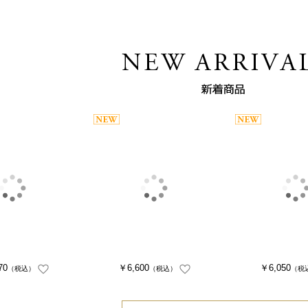
70
￥6,600
￥6,050
（税込）
（税込）
（税