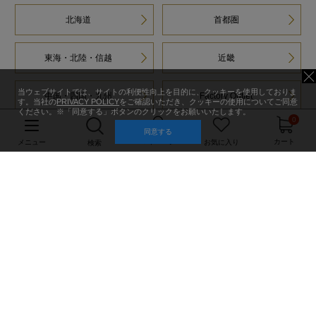
北海道
首都圏
東海・北陸・信越
近畿
当ウェブサイトでは、サイトの利便性向上を目的に、クッキーを使用しておりま
中国・四国・九州
Factory Outlet
す。当社の
PRIVACY POLICY
をご確認いただき、クッキーの使用についてご同意
ください。※「同意する」ボタンのクリックをお願いいたします。
0
同意する
マイページ
カート
メニュー
お気に入り
検索