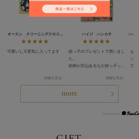
オースシ クリーニングクロス
ハイジ ハンカチ
ハイ
L/CCOHS-193021
可愛いし大変気に入ってます
姪っ子のプレゼントで買いまし
もと
た。
ンテ
絵柄が沢山あるなか姪っ子っぽ
でし
いのを買わせて貰ってドンピシ
人っ
詳細を見る
詳細を見る
ャだったみたいで喜んで貰いま
可愛
した。
ティ
要最
して