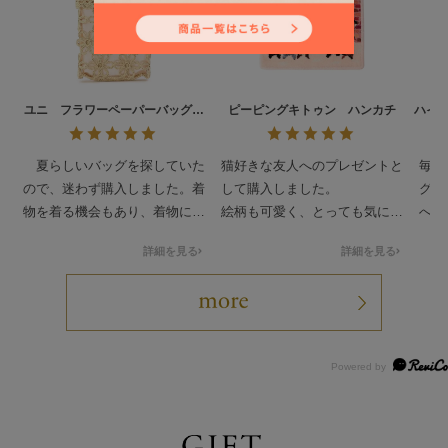
ユニ フラワーペーパーバッグ
ピーピングキトゥン ハンカチ
ハイ
UNI-260548
ィー
夏らしいバッグを探していた
猫好きな友人へのプレゼントと
毎月
ので、迷わず購入しました。着
して購入しました。
グバ
物を着る機会もあり、着物にも
絵柄も可愛く、とっても気に入
へ 
洋服にも合います。大満足で
ってもらえて自分用にも買おう
すが
詳細を見る
詳細を見る
す。
か検討中です。
カチ
ど 
皆ん
示し
と言
たの
で！
今後
って