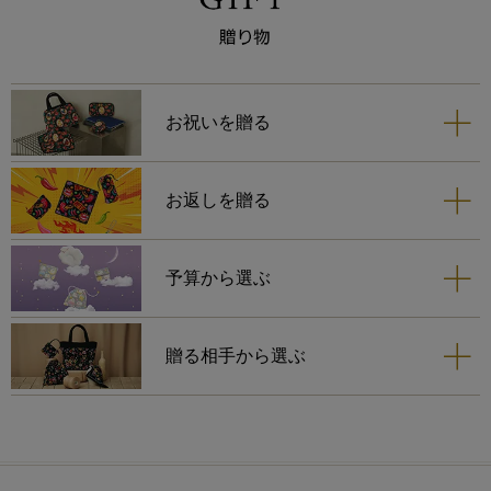
ち手
あり
お祝いを贈る
お返しを贈る
予算から選ぶ
贈る相手から選ぶ