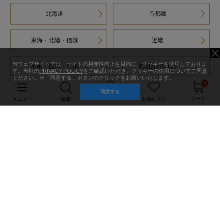
北海道
首都圏
東海・北陸・信越
近畿
当ウェブサイトでは、サイトの利便性向上を目的に、クッキーを使用しておりま
中国・四国・九州
Factory Outlet
す。当社の
PRIVACY POLICY
をご確認いただき、クッキーの使用についてご同意
ください。※「同意する」ボタンのクリックをお願いいたします。
0
同意する
マイページ
カート
メニュー
お気に入り
検索