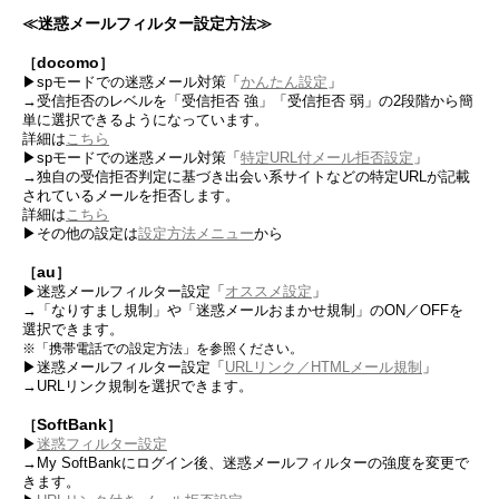
≪迷惑メールフィルター設定方法≫
docomo
［
］
▶spモードでの迷惑メール対策「
かんたん設定
」
→受信拒否のレベルを「受信拒否 強」「受信拒否 弱」の2段階から簡
単に選択できるようになっています。
詳細は
こちら
▶spモードでの迷惑メール対策「
特定URL付メール拒否設定
」
→独自の受信拒否判定に基づき出会い系サイトなどの特定URLが記載
されているメールを拒否します。
詳細は
こちら
▶その他の設定は
設定方法メニュー
から
au
［
］
▶迷惑メールフィルター設定「
オススメ設定
」
→「なりすまし規制」や「迷惑メールおまかせ規制」のON／OFFを
選択できます。
※「携帯電話での設定方法」を参照ください。
▶迷惑メールフィルター設定「
URLリンク／HTMLメール規制
」
→URLリンク規制を選択できます。
SoftBank
［
］
▶
迷惑フィルター設定
→My SoftBankにログイン後、迷惑メールフィルターの強度を変更で
きます。