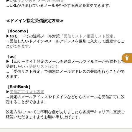
▶
URLリンク付き メール拒否設定
→URLが含まれているメールを拒否する設定を変更できます。
≪ドメイン指定受信設定方法≫
docomo
［
］
▶spモードでの迷惑メール対策「
受信リスト／拒否リスト設定
」
→受信したいドメインやメールアドレスを個別に入力して設定するこ
とができます。
au
［
］
▶【auケータイ】特定のメールを迷惑メールフィルターから除外して
受信したい（
受信リスト設定
）
→「受信リスト設定」で個別にメールアドレスの登録を行うことがで
きます。
SoftBank
［
］
▶
受信許可リスト設定
→特定のメールアドレスやドメインなどからのメールを受信許可に設
定することができます。
設定方法についてご不明な点がありましたら各携帯キャリアに直接ご
確認いただきますようお願い申し上げます。