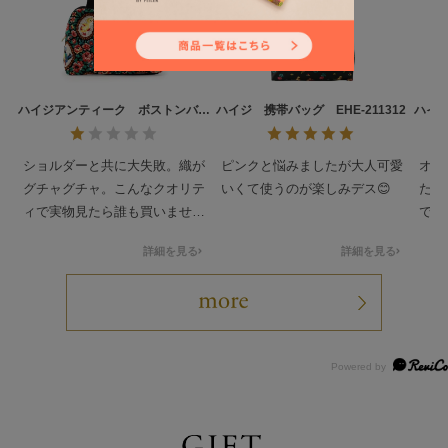
ハイジアンティーク ボストンバッ
ハイジ 携帯バッグ EHE-211312
ハイ
グ HQU-260769
ショルダーと共に大失敗。織が
ピンクと悩みましたが大人可愛
オン
グチャグチャ。こんなクオリテ
いくて使うのが楽しみデス😊
た。
ィで実物見たら誰も買いませ
で、
ん。オンライン怖すぎます。皆
てた
詳細を見る
詳細を見る
さんが店舗で柄を選ぶ理由がと
た。
ても良くわかりました。高い勉
ャグ
強代でした。
壊。
ます
です
とな
いよ