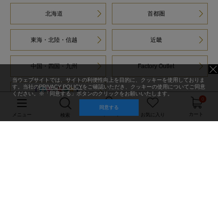
北海道
首都圏
東海・北陸・信越
近畿
中国・四国・九州
Factory Outlet
当ウェブサイトでは、サイトの利便性向上を目的に、クッキーを使用しておりま
す。当社の
PRIVACY POLICY
をご確認いただき、クッキーの使用についてご同意
ください。※「同意する」ボタンのクリックをお願いいたします。
0
同意する
マイページ
カート
メニュー
お気に入り
検索