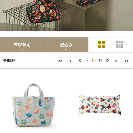
並び替え
絞込み
全
件
953
8
9
10
11
12