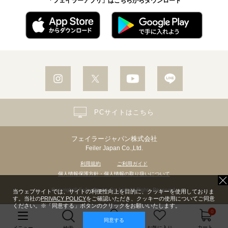
「フェイラーアプリ」はこちらからダウンロード
PCサイトはこちら
フェイラージャパン株式会社
Feiler Japan Co.,Ltd.
利用規約
ご利用ガイド
個人情報保護方針・個人情報の取り扱いについて
Copyright© Feiler Japan Co.,Ltd. All Rights Reserved.
当ウェブサイトでは、サイトの利便性向上を目的に、クッキーを使用しておりま
す。当社の
PRIVACY POLICY
をご確認いただき、クッキーの使用についてご同意
ください。※「同意する」ボタンのクリックをお願いいたします。
0
同意する
マイページ
カート
メニュー
お気に入り