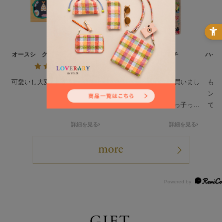
オースシ クリーニングクロス
ハイジ ハンカチ
ハイ
L/CCOHS-193021
可愛いし大変気に入ってます
姪っ子のプレゼントで買いまし
もと
た。
ンテ
絵柄が沢山あるなか姪っ子っぽ
でし
いのを買わせて貰ってドンピシ
人っ
詳細を見る
詳細を見る
ャだったみたいで喜んで貰いま
可愛
した。
ティ
要最
して