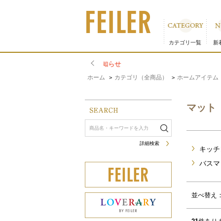
マット｜フェイラー公式オンラインショップ 並び順：新着順
カテゴリ一覧
新
ホーム
カテゴリ（全商品）
ホームアイテム
>
>
マット
詳細検索
キッチ
バスマ
サムネイル(4列)
サムネイル(5列)
並べ替え