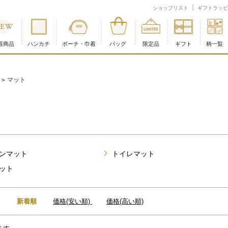
ショップリスト
ギフトラッピ
着商品
ハンカチ
ポーチ・巾着
バッグ
限定品
ギフト
柄一覧
商品配送に関するお知らせ
マット
>
ンマット
トイレマット
ット
：
新着順
価格(安い順)
価格(高い順)