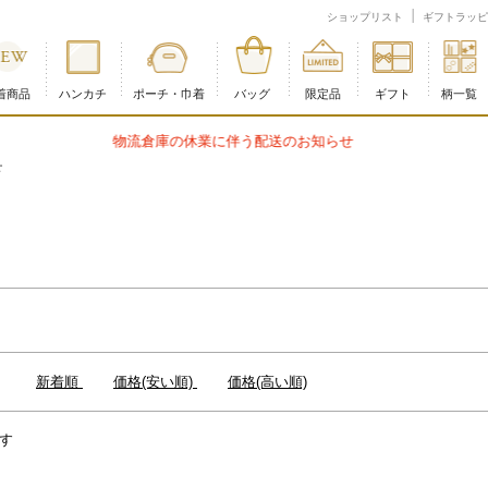
ショップリスト
ギフトラッピ
着商品
ハンカチ
ポーチ・巾着
バッグ
限定品
ギフト
柄一覧
商品配送に関するお知らせ
下
：
新着順
価格(安い順)
価格(高い順)
す