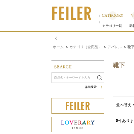
靴下｜フェイラー公式オンラインショップ
カテゴリ一覧
新
ホーム
カテゴリ（全商品）
アパレル
靴
>
>
>
靴下
詳細検索
サムネイル(4列)
サムネイル(5列)
並べ替え
8
件ありま