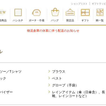
安い順)
ショップリスト
ギフトラッピ
着商品
ハンカチ
ポーチ・巾着
バッグ
限定品
ギフト
柄一覧
物流倉庫の休業に伴う配送のお知らせ
ル
ソー／Tシャツ
ブラウス
ック
ベスト
グローブ（手袋）
バイザー
レインアイテム（傘（日傘含）、長
靴、レインコートなど）