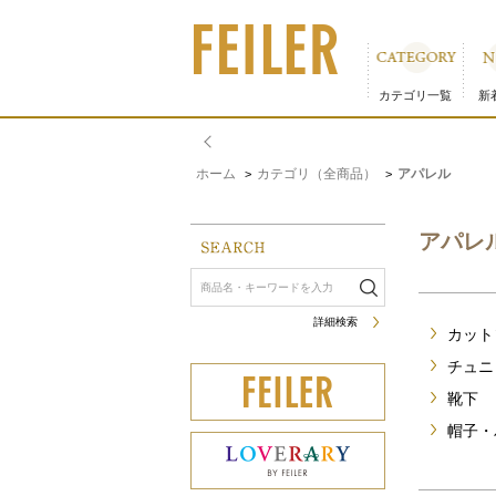
アパレル｜フェイラー公式オンラインショップ 並び順：価格(
カテゴリ一覧
新
ホーム
カテゴリ（全商品）
アパレル
>
>
アパレ
詳細検索
カット
チュニ
靴下
帽子・