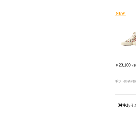
￥23,100
（
34
件あり