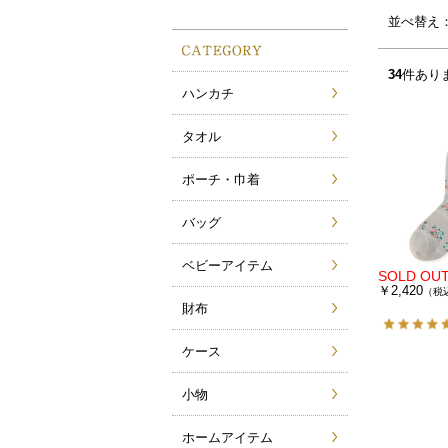
サムネイル(4列)
サムネイル(5列)
並べ替え
34
件あり
ハンカチ
タオル
ポーチ・巾着
バッグ
ベビーアイテム
￥2,420
（税
財布
ケース
小物
ホームアイテム