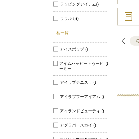
ラッピングアイテム
()
ララルカ
()
柄一覧
アイスポップ 
()
アイムハッピートゥービ
()
ーミー 
アイラブテニス！ 
()
アイラブフーアイアム 
()
アイランドビューティ 
()
アグラバースカイ 
()