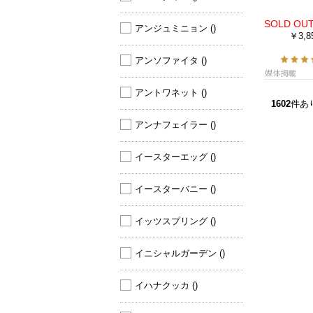
アンジュミニョン 
()
￥3,8
アンソファイタ 
()
アントワネット 
()
1602
件あ
アンナフェイラー 
()
イースターエッグ 
()
イースターバニー 
()
イッツスプリング 
()
イニシャルガーデン 
()
イハナクッカ 
()