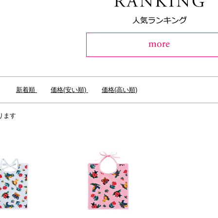
：
新着順
価格(安い順)
価格(高い順)
ります