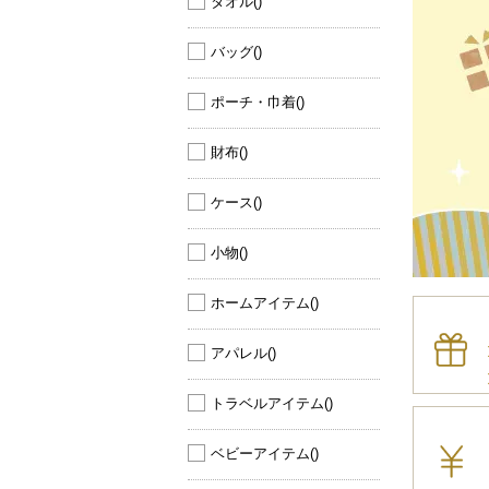
タオル
()
バッグ
()
ポーチ・巾着
()
財布
()
ケース
()
小物
()
ホームアイテム
()
アパレル
()
トラベルアイテム
()
ベビーアイテム
()