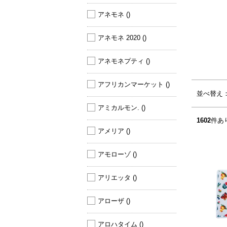
アネモネ 
()
アネモネ 2020 
()
アネモネプティ 
()
アフリカンマーケット 
()
サムネイル(4列)
サムネイル(5列)
並べ替え
アミカルモン. 
()
1602
件あ
アメリア 
()
アモローゾ 
()
アリエッタ 
()
アローザ 
()
アロハタイム 
()