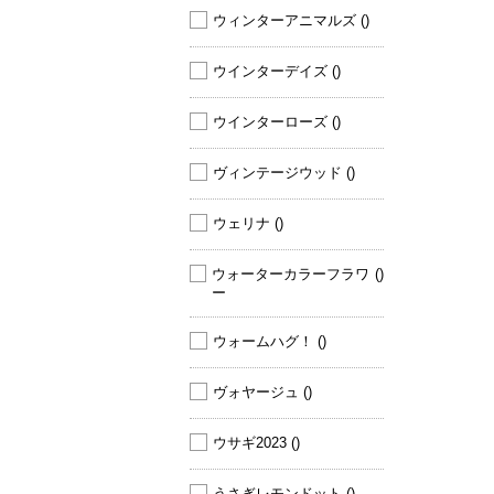
ウィンターアニマルズ 
()
ウインターデイズ 
()
ウインターローズ 
()
ヴィンテージウッド 
()
ウェリナ 
()
ウォーターカラーフラワ
()
ー 
ウォームハグ！ 
()
ヴォヤージュ 
()
ウサギ2023 
()
うさぎレモンドット 
()