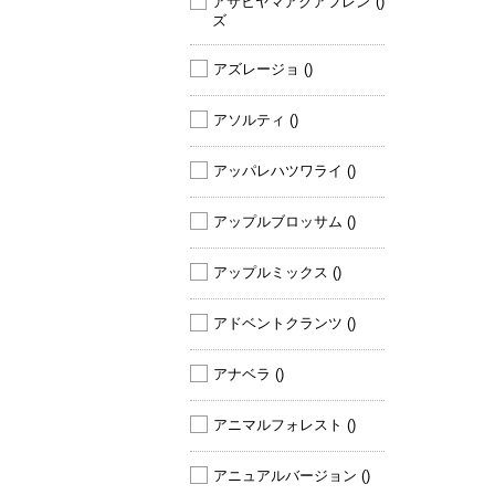
アサヒヤマアクアフレン
()
ズ 
アズレージョ 
()
アソルティ 
()
アッパレハツワライ 
()
アップルブロッサム 
()
アップルミックス 
()
アドベントクランツ 
()
アナベラ 
()
アニマルフォレスト 
()
アニュアルバージョン 
()