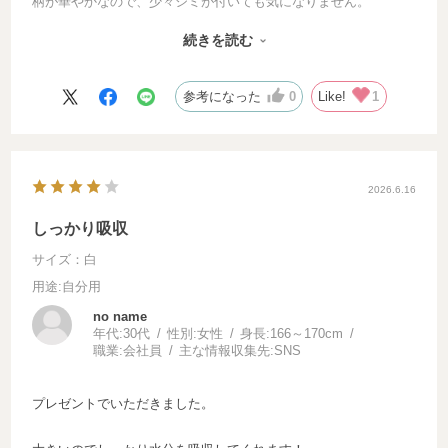
柄が華やかなので、少々シミが付いても気になりません。
首周りは紐で結ぶので、緩さを調節できて良いです。
続きを読む
子供も親の私もお気に入りすぎて、ピンクとホワイトの2枚持ち
です！
参考になった
0
Like!
1
2026.6.16
しっかり吸収
サイズ：白
用途
:自分用
no name
年代:
30代
性別:
女性
身長:
166～170cm
職業:
会社員
主な情報収集先:
SNS
プレゼントでいただきました。