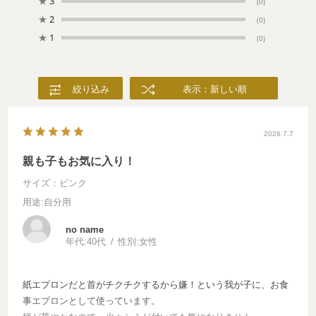
★
3
(0)
★
2
(0)
★
1
(0)
絞り込み
表示：新しい順
2026.7.7
親も子もお気に入り！
サイズ：ピンク
用途
:自分用
no name
年代:
40代
性別:
女性
紙エプロンだと首がチクチクするから嫌！という我が子に、お食
事エプロンとして使っています。