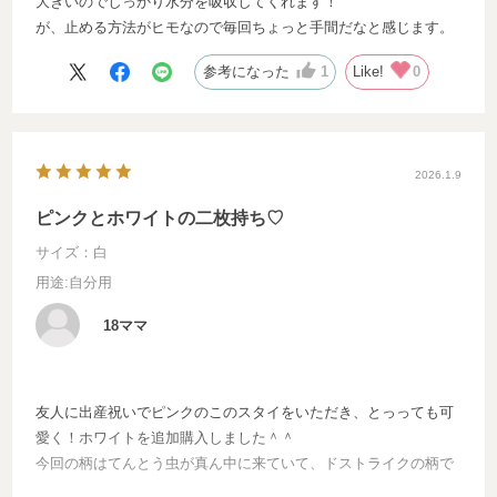
大きいのでしっかり水分を吸収してくれます！
が、止める方法がヒモなので毎回ちょっと手間だなと感じます。
参考になった
1
Like!
0
2026.1.9
ピンクとホワイトの二枚持ち♡
サイズ：白
用途
:自分用
18ママ
友人に出産祝いでピンクのこのスタイをいただき、とっっても可
愛く！ホワイトを追加購入しました＾＾
今回の柄はてんとう虫が真ん中に来ていて、ドストライクの柄で
嬉しいです＾＾