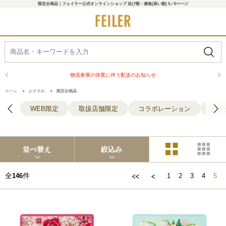
限定企画品｜フェイラー公式オンラインショップ 並び順：価格(高い順) 5／5ページ
商品配送に関するお知らせ
ホーム
>
おすすめ
>
限定企画品
WEB限定
取扱店舗限定
コラボレーション
ハイ
並べ替え
絞込み
全
件
146
1
2
3
4
5