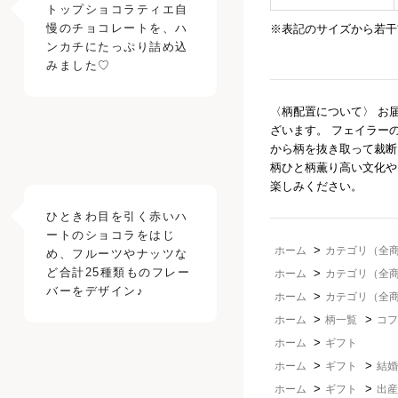
トップショコラティエ自
慢のチョコレートを、ハ
※表記のサイズから若干
ンカチにたっぷり詰め込
〈柄配置について〉 お
ざいます。 フェイラー
から柄を抜き取って裁断
柄ひと柄薫り高い文化や
楽しみください。
ひときわ目を引く赤いハ
ートのショコラをはじ
>
ホーム
カテゴリ（全
め、フルーツやナッツな
ど合計25種類ものフレー
>
ホーム
カテゴリ（全
>
ホーム
カテゴリ（全
>
>
ホーム
柄一覧
コフ
>
ホーム
ギフト
>
>
ホーム
ギフト
結婚
>
>
ホーム
ギフト
出産