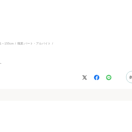
51～155cm
職業:
パート・アルバイト
す