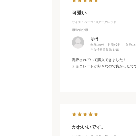
可愛い
サイズ：ベージュ×ダークレッド
用途
:自分用
ゆう
年代:
30代
性別:
女性
身長:
1
主な情報収集先:
SNS
再販されていて購入できました！
チョコレートが好きなので良かったで
かわいいです。