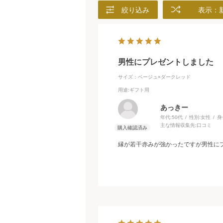
絞り込み
表示：
男性にプレゼントしました
サイズ：ベージュ×ダークレッド
用途
:ギフト用
あっきー
年代:
50代
性別:
女性
身
主な情報収集先:
口コミ
縁が若干赤みが強かったですが男性に