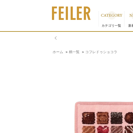
コフレドゥショコラ ハンカチ（WEB限定）｜フェイラー公
カテゴリ一覧
新
ホーム
柄一覧
コフレドゥショコラ
>
>