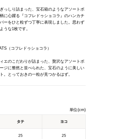
ぎっしり詰まった、宝石箱のようなアソートボ
柄に心躍る『コフレドゥショコラ』のハンカチ
バーをひと粒ずつ丁寧に表現しました。思わず
ような1枚です。
】
COLATS（コフレドゥショコラ）
ィエのこだわりが詰まった、贅沢なアソートボ
ージに整然と並べられた、宝石のように美しい
ト。とっておきの一粒が見つかるはず。
単位(cm)
タテ
ヨコ
25
25